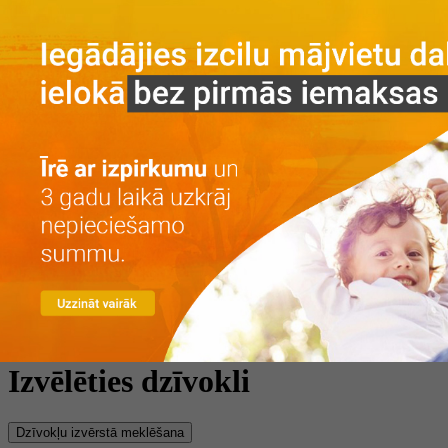
Galvenā
Par projektu
Par projektu
Vieta
Galerija
Privātuma politika
Dzīvokļi
Īre ar izpirkumu
Īre
Iegāde
Kontakti
LV
RU
+371 25 743 115
Izvēlēties dzīvokli
Dzīvokļu izvērstā meklēšana