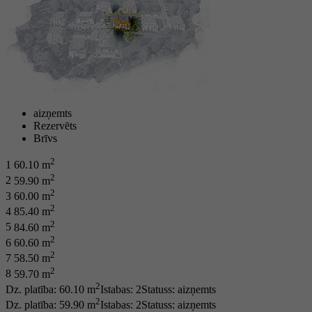
aizņemts
Rezervēts
Brīvs
2
1
60.10 m
2
2
59.90 m
2
3
60.00 m
2
4
85.40 m
2
5
84.60 m
2
6
60.60 m
2
7
58.50 m
2
8
59.70 m
2
Dz. platība: 60.10 m
Istabas: 2
Statuss:
aizņemts
2
Dz. platība: 59.90 m
Istabas: 2
Statuss:
aizņemts