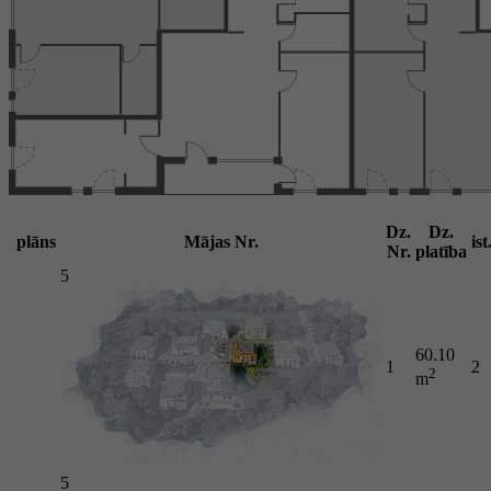
Dz.
Dz.
plāns
Mājas Nr.
ist
Nr.
platība
5
60.10
1
2
2
m
5