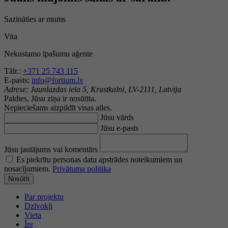
Sazināties ar mums
Vita
Nekustamo īpašumu aģente
Tālr.:
+371 25 743 115
E-pasts:
info@fortium.lv
Adrese:
Jaunlazdas iela 5, Krustkalni, LV-2111, Latvija
Paldies, Jūsu ziņa ir nosūtīta.
Nepieciešams aizpildīt visas ailes.
Jūsu vārds
Jūsu e-pasts
Jūsu jautājums vai komentārs
Es piekrītu personas datu apstrādes noteikumiem un
nosacījumiem.
Privātuma politika
Nosūtīt
Par projektu
Dzīvokļi
Vieta
Īre