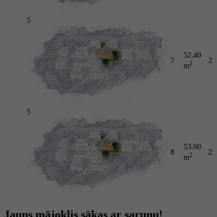
5
52.40
7
2
2
m
5
53.60
8
2
2
m
Jauns mājoklis sākas ar sarunu!