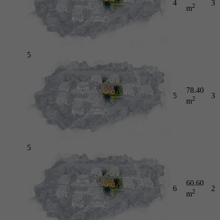
4
3
2
m
5
78.40
5
3
2
m
5
60.60
6
2
2
m