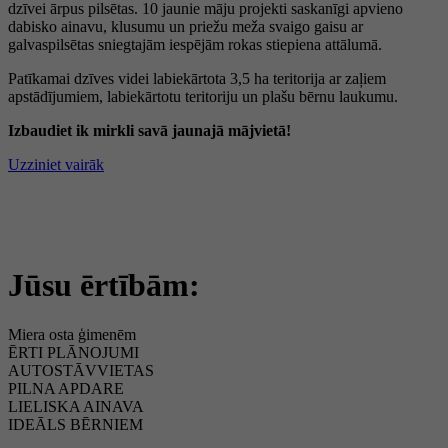
dzīvei ārpus pilsētas. 10 jaunie māju projekti saskanīgi apvieno
dabisko ainavu, klusumu un priežu meža svaigo gaisu ar
galvaspilsētas sniegtajām iespējām rokas stiepiena attālumā.
Patīkamai dzīves videi labiekārtota 3,5 ha teritorija ar zaļiem
apstādījumiem, labiekārtotu teritoriju un plašu bērnu laukumu.
Izbaudiet ik mirkli savā jaunajā mājvietā!
Uzziniet vairāk
Jūsu ērtībām:
Miera osta ģimenēm
ĒRTI PLĀNOJUMI
AUTOSTĀVVIETAS
PILNA APDARE
LIELISKA AINAVA
IDEĀLS BĒRNIEM