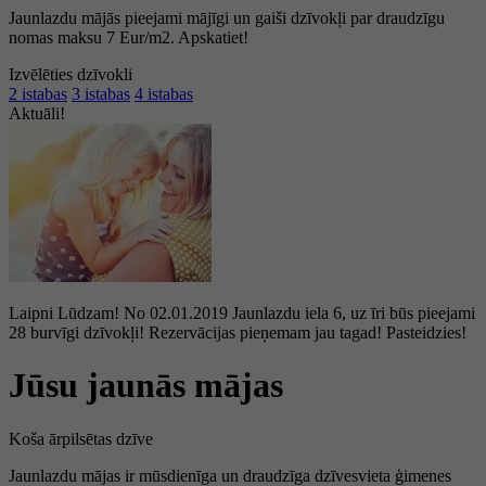
Jaunlazdu mājās pieejami mājīgi un gaiši dzīvokļi par draudzīgu
nomas maksu 7 Eur/m2. Apskatiet!
Izvēlēties dzīvokli
2
istabas
3
istabas
4
istabas
Aktuāli!
Laipni Lūdzam! No 02.01.2019 Jaunlazdu iela 6, uz īri būs pieejami
28 burvīgi dzīvokļi! Rezervācijas pieņemam jau tagad! Pasteidzies!
Jūsu jaunās mājas
Koša ārpilsētas dzīve
Jaunlazdu mājas ir mūsdienīga un draudzīga dzīvesvieta ģimenes