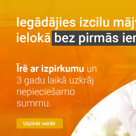
Galvenā
Par projektu
Par projektu
Vieta
Galerija
Privātuma politika
Dzīvokļi
Īre ar izpirkumu
Īre
Iegāde
Kontakti
LV
RU
+371 25 743 115
Miera osta ģimenēm
Mājas Nr. 10
Brīvi dzīvokļi: 2
10
Mājas Nr. 12
Brīvi dzīvokļi: 0
12
Mājas Nr. 14
Brīvi dzīvokļi: 1