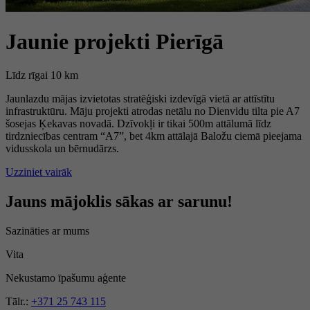
Jaunie projekti Pierīgā
Līdz rīgai 10 km
Jaunlazdu mājas izvietotas stratēģiski izdevīgā vietā ar attīstītu
infrastruktūru. Māju projekti atrodas netālu no Dienvidu tilta pie A7
šosejas Ķekavas novadā. Dzīvokļi ir tikai 500m attālumā līdz
tirdzniecības centram “A7”, bet 4km attālajā Baložu ciemā pieejama
vidusskola un bērnudārzs.
Uzziniet vairāk
Jauns mājoklis sākas ar sarunu!
Sazināties ar mums
Vita
Nekustamo īpašumu aģente
Tālr.:
+371 25 743 115