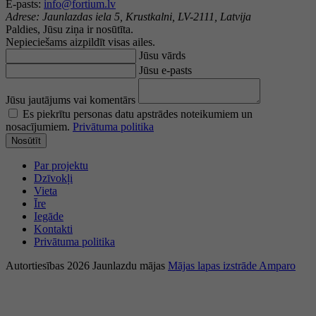
E-pasts:
info@fortium.lv
Adrese:
Jaunlazdas iela 5, Krustkalni, LV-2111, Latvija
Paldies, Jūsu ziņa ir nosūtīta.
Nepieciešams aizpildīt visas ailes.
Jūsu vārds
Jūsu e-pasts
Jūsu jautājums vai komentārs
Es piekrītu personas datu apstrādes noteikumiem un
nosacījumiem.
Privātuma politika
Nosūtīt
Par projektu
Dzīvokļi
Vieta
Īre
Iegāde
Kontakti
Privātuma politika
Autortiesības 2026 Jaunlazdu mājas
Mājas lapas izstrāde Amparo