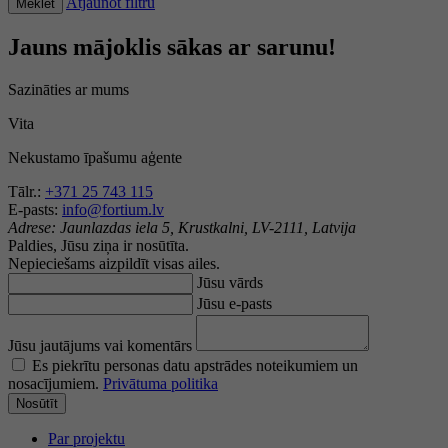
Atjaunot filtru
Meklēt
Jauns mājoklis sākas ar sarunu!
Sazināties ar mums
Vita
Nekustamo īpašumu aģente
Tālr.:
+371 25 743 115
E-pasts:
info@fortium.lv
Adrese:
Jaunlazdas iela 5, Krustkalni, LV-2111, Latvija
Paldies, Jūsu ziņa ir nosūtīta.
Nepieciešams aizpildīt visas ailes.
Jūsu vārds
Jūsu e-pasts
Jūsu jautājums vai komentārs
Es piekrītu personas datu apstrādes noteikumiem un
nosacījumiem.
Privātuma politika
Nosūtīt
Par projektu