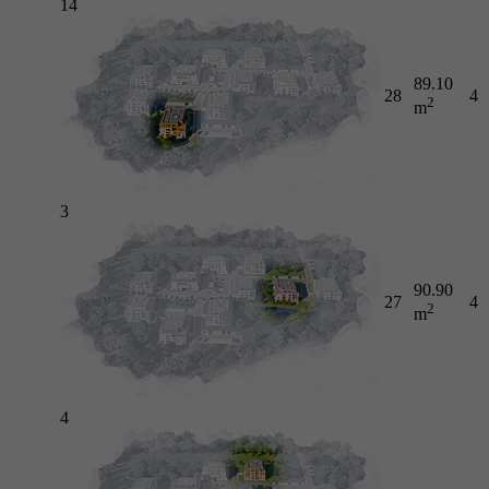
14
89.10
28
4
2
m
3
90.90
27
4
2
m
4