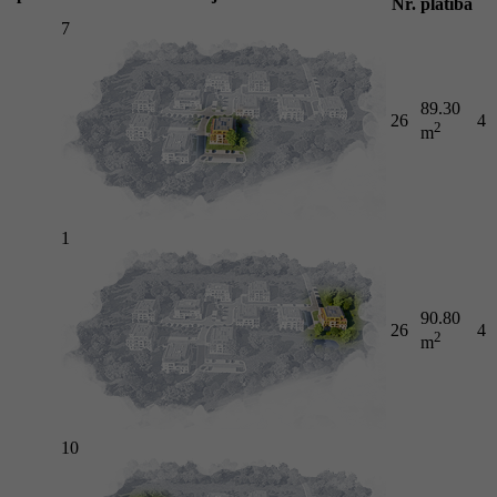
Nr.
platība
7
89.30
26
4
2
m
1
90.80
26
4
2
m
10