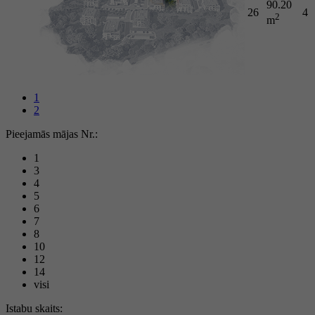
90.20
26
4
2
m
1
2
Pieejamās mājas Nr.:
1
3
4
5
6
7
8
10
12
14
visi
Istabu skaits: