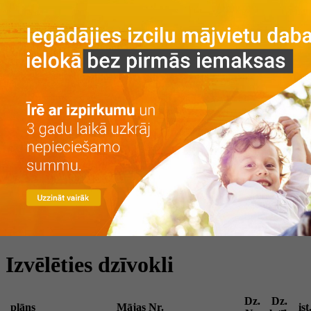
Galvenā
Par projektu
Par projektu
Vieta
Galerija
Privātuma politika
Dzīvokļi
Īre ar izpirkumu
Īre
Iegāde
Kontakti
LV
RU
+371 25 743 115
Izvēlēties dzīvokli
Dz.
Dz.
plāns
Mājas Nr.
ist