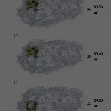
89.50
26
4
2
m
10
89.40
28
4
2
m
12
89.80
25
4
2
m