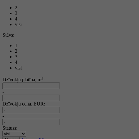
2
3
4
visi
Stāvs:
1
2
3
4
visi
2
Dzīvokļu platība, m
:
-
Dzīvokļu cena, EUR:
-
Statuss: