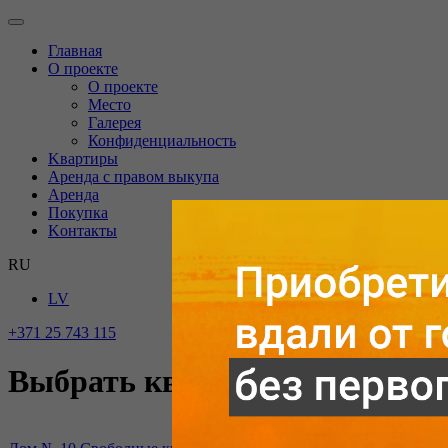
Главная
O проекте
О проекте
Mесто
Галерея
Конфиденциальность
Kвартиры
Аренда с правом выкупа
Аренда
Покупка
Kонтакты
RU
LV
+371 25 743 115
Выбрать квартиру