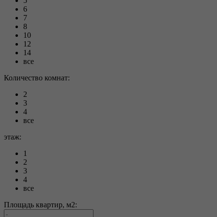
5
6
7
8
10
12
14
все
Количество комнат:
2
3
4
все
этаж:
1
2
3
4
все
Площадь квартир, м2: