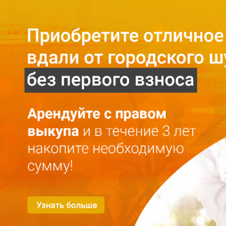
Главная
O проекте
О проекте
Mесто
Галерея
Конфиденциальность
Kвартиры
Аренда с правом выкупа
Аренда
Покупка
Kонтакты
RU
LV
+371 25 743 115
Тихая гавань для семей
Дом № 10
Свободные квартиры: 2
10
Дом № 12
Свободные квартиры: 0
12
Дом № 14
Свободные квартиры: 1