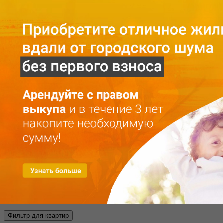
Главная
O проекте
О проекте
Mесто
Галерея
Конфиденциальность
Kвартиры
Аренда с правом выкупа
Аренда
Покупка
Kонтакты
RU
LV
+371 25 743 115
Выбрать квартиру
Фильтр для квартир