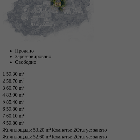
Продано
Зарезервировано
Свободно
2
1
59.30 m
2
2
58.70 m
2
3
60.70 m
2
4
83.90 m
2
5
85.40 m
2
6
59.80 m
2
7
60.10 m
2
8
59.80 m
2
Жилплощадь: 53.20 m
Комнаты: 2
Статус:
занято
2
Жилплощадь: 52.60 m
Комнаты: 2
Статус:
занято