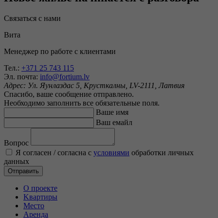
Связаться с нами
Вита
Менеджер по работе с клиентами
Тел.:
+371 25 743 115
Эл. почта:
info@fortium.lv
Адрес:
Ул. Яунлаздас 5, Крусткалны, LV-2111, Латвия
Спасибо, ваше сообщение отправлено.
Необходимо заполнить все обязательные поля.
Ваше имя
Ваш емайл
Вопрос
Я согласен / согласна c
условиями
обработки личных
данных
Отправить
O проекте
Kвартиры
Mесто
Аренда