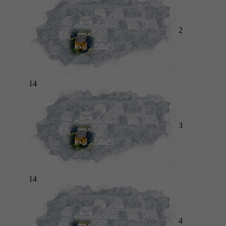
2
14
3
14
4