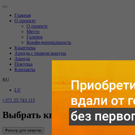
Главная
O проекте
О проекте
Mесто
Галерея
Конфиденциальность
Kвартиры
Аренда с правом выкупа
Аренда
Покупка
Kонтакты
RU
LV
+371 25 743 115
Выбрать квартиру
Фильтр для квартир