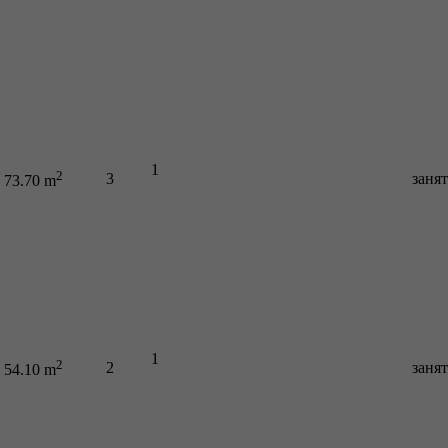
1
2
3
заня
73.70 m
1
2
2
заня
54.10 m