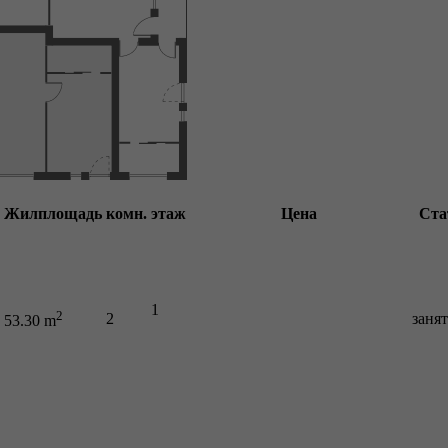
Жилплощадь
комн.
этаж
Цена
Ста
1
2
2
заня
53.30 m