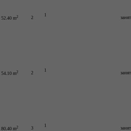
1
2
2
заня
52.40 m
1
2
2
заня
54.10 m
1
2
3
заня
80.40 m