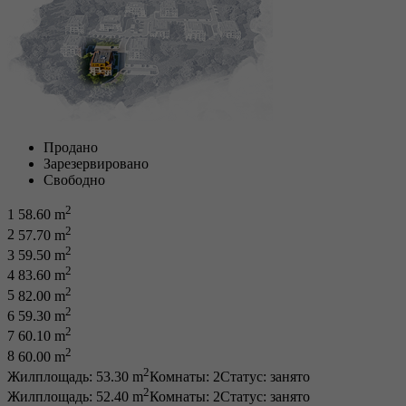
Продано
Зарезервировано
Свободно
2
1
58.60 m
2
2
57.70 m
2
3
59.50 m
2
4
83.60 m
2
5
82.00 m
2
6
59.30 m
2
7
60.10 m
2
8
60.00 m
2
Жилплощадь: 53.30 m
Комнаты: 2
Статус:
занято
2
Жилплощадь: 52.40 m
Комнаты: 2
Статус:
занято