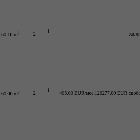
1
2
2
заня
60.10 m
1
2
2
405.00 EUR/мес.
126277.00 EUR
своб
60.00 m