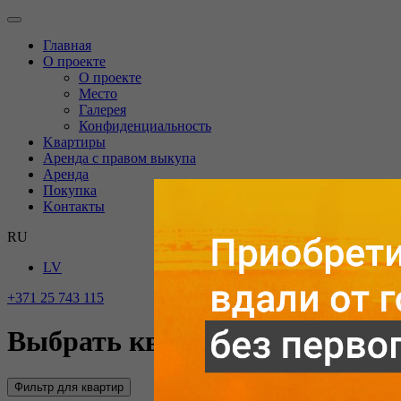
Главная
O проекте
О проекте
Mесто
Галерея
Конфиденциальность
Kвартиры
Аренда с правом выкупа
Аренда
Покупка
Kонтакты
RU
LV
+371 25 743 115
Выбрать квартиру
Фильтр для квартир