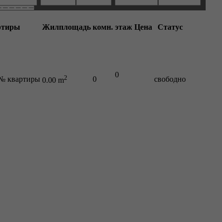
ртиры
Жилплощадь
комн.
этаж
Цена
Статус
0
2
/ № квартиры
0
свободно
0.00 m