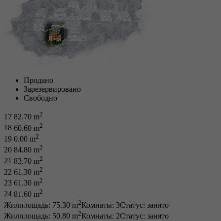
Продано
Зарезервировано
Свободно
2
17
82.70 m
2
18
60.60 m
2
19
0.00 m
2
20
84.80 m
2
21
83.70 m
2
22
61.30 m
2
23
61.30 m
2
24
81.60 m
2
Жилплощадь: 75.30 m
Комнаты: 3
Статус:
занято
2
Жилплощадь: 50.80 m
Комнаты: 2
Статус:
занято