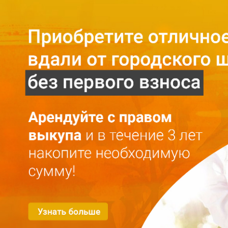
Главная
O проекте
О проекте
Mесто
Галерея
Конфиденциальность
Kвартиры
Аренда с правом выкупа
Аренда
Покупка
Kонтакты
RU
LV
+371 25 743 115
Выбрать квартиру
Фильтр для квартир