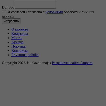
Вопрос
Я согласен / согласна c
условиями
обработки личных
данных
Отправить
O проекте
Kвартиры
Mесто
Аренда
Покупка
Kонтакты
Privātuma politika
Copyright 2026 Jaunlazdu mājas
Разработка сайта Amparo