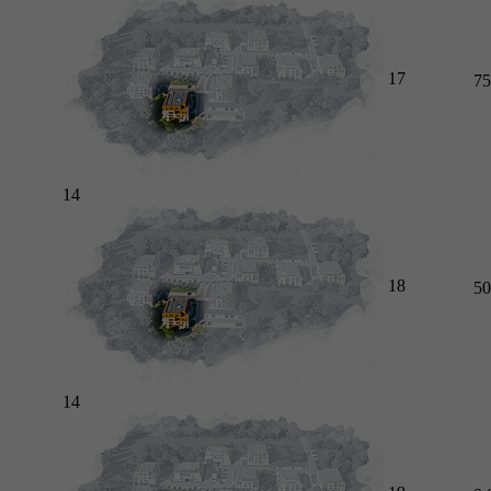
17
75
14
18
50
14