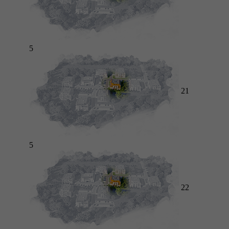
5
21
5
22