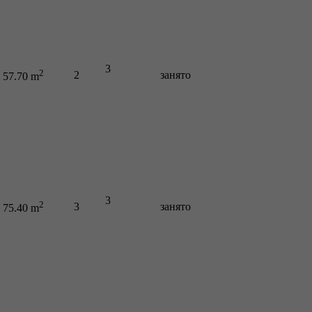
3
2
2
занято
57.70 m
3
2
3
занято
75.40 m