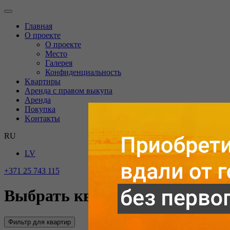
Главная
O проекте
О проекте
Mесто
Галерея
Конфиденциальность
Kвартиры
Аренда с правом выкупа
Аренда
Покупка
Kонтакты
RU
LV
+371 25 743 115
Выбрать квартиру
Фильтр для квартир