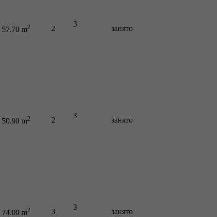
3
2
2
занято
57.70 m
3
2
2
занято
50.90 m
3
2
3
занято
74.00 m