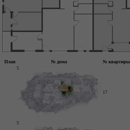
План
№ дома
№ квартиры
5
17
5