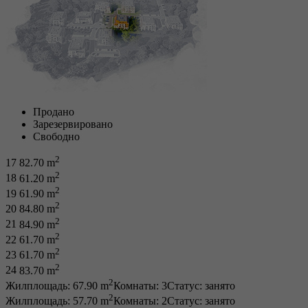
Продано
Зарезервировано
Свободно
2
17
82.70 m
2
18
61.20 m
2
19
61.90 m
2
20
84.80 m
2
21
84.90 m
2
22
61.70 m
2
23
61.70 m
2
24
83.70 m
2
Жилплощадь: 67.90 m
Комнаты: 3
Статус:
занято
2
Жилплощадь: 57.70 m
Комнаты: 2
Статус:
занято