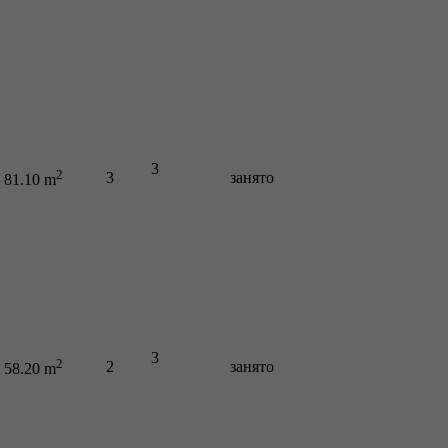
3
2
3
занято
81.10 m
3
2
2
занято
58.20 m